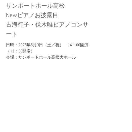
サンポートホール高松
Newピアノお披露目
古海行子・伏木唯ピアノコンサ
ート
日時：2025年5月3日（土／祝）　14：00開演
（13：30開場）
会場：サンポートホール高松大ホール
入場料：一般　￥3,500　（前売　
￥3,000）　　（TIPC友の会優待価格　
￥2,500）　　　　　　
学生　￥2,000　（前売　￥1,500）＜高校生
以下＞　
＊未就学児入場不可
プログラム：　
ベートーヴェン／ピアノソナタ第14番　
Op.27-2「月光」　　　　　　　
ショパン／英雄ポロネーズ　
Op.53　　　　　　　