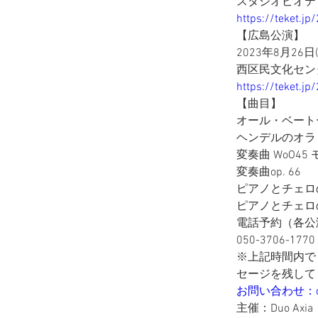
スタジオピオティ
https://teket.j
【広島公演】
2023年8月26日
西区民文化セン
https://teket.j
【曲目】
オール・ベート
ヘンデルのオラ
変奏曲 WoO4
変奏曲op. 66 
ピアノとチェロの
ピアノとチェロのた
電話予約（各公
050-3706-1770 
※上記時間内で
セージを残して
お問い合わせ：duo.
主催：Duo Axia