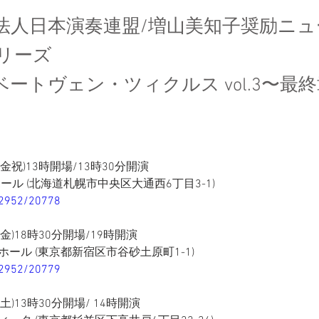
法人日本演奏連盟/増山美知子奨励ニュ
リーズ
ia ベートヴェン・ツィクルス vol.3〜最
日(金祝)13時開場/13時30分開演
ール (北海道札幌市中央区大通西6丁目3-1)
p/2952/20778
(金)18時30分開場/19時開演
ール (東京都新宿区市谷砂土原町1-1)
p/2952/20779
(土)13時30分開場/ 14時開演