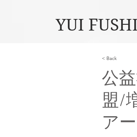
YUI FUSH
< Back
公益
盟/
アー