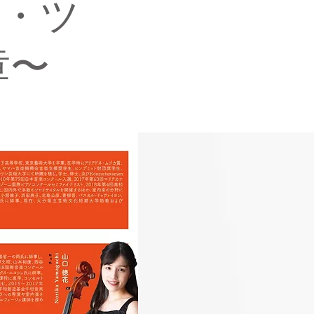
ン・ツ
章〜