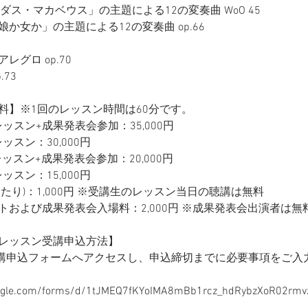
・「ユダス・マカベウス」の主題による12の変奏曲 WoO 45 
か女か」の主題による12の変奏曲 op.66
グロ op.70 
.73
料】※1回のレッスン時間は60分です。
レッスン+成果発表会参加：35,000円 
ッスン：30,000円
レッスン+成果発表会参加：20,000円
ッスン：15,000円
たり)：1,000円 ※受講生のレッスン当日の聴講は無料
トおよび成果発表会入場料：2,000円 ※成果発表会出演者は無
レッスン受講申込方法】
受講申込フォームへアクセスし、申込締切までに必要事項をご入
oogle.com/forms/d/1tJMEQ7fKYoIMA8mBb1rcz_hdRybzXoR02rmv