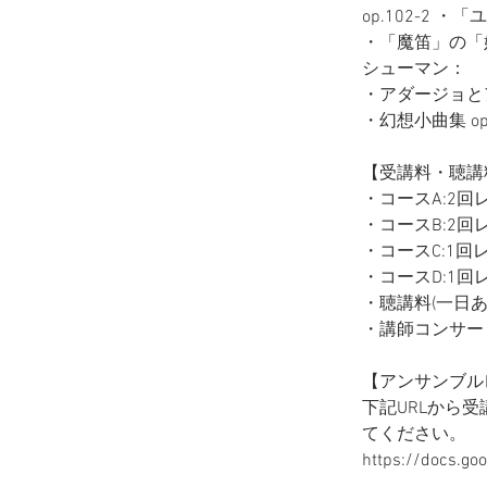
op.102-2 
・「魔笛」の「娘
シューマン：
・アダージョとアレ
・幻想小曲集 op
【受講料・聴講
・コースA:2回
・コースB:2回レ
・コースC:1回
・コースD:1回レ
・聴講料(一日あ
・講師コンサー
【アンサンブル
下記URLから
てください。
https://docs.g