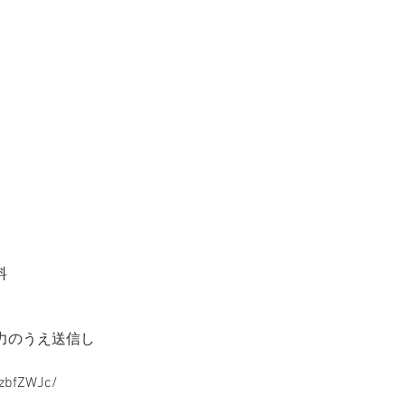
料
力のうえ送信し
zbfZWJc/