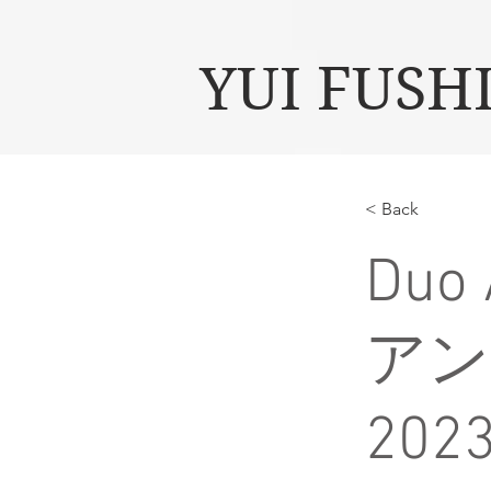
YUI FUSH
< Back
Duo 
アン
202