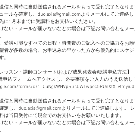
送信と同時に自動送信されるメールをもって受付完了となります
ールを確定し、duo.axia@gmail.comよりメールにてご連絡
先に1月末までに受講料をお支払いください。
けない・メールが届かないなどの場合は下記お問い合わせメー
。
、受講可能なすべての日程・時間帯のご記入へのご協力をお願
望者が多数の場合、お申込みの早かった方から優先的にスケジ
す。
レッスン・講師コンサート(および成果発表会)聴講申込方法】
聴講申込フォームへアクセスし、必要事項をご入力のうえ送信し
oogle.com/forms/d/1LCuNgkWNVpSGc0WTwpoc5RUnXtXLvfmyiu0
送信と同時に自動送信されるメールをもって受付完了となります
定し、duo.axia@gmail.comよりメールにてご連絡します。
料は当日受付にて現金でのお支払いをお願いいたします。
けない・メールが届かないなどの場合は下記お問い合わせメー
。