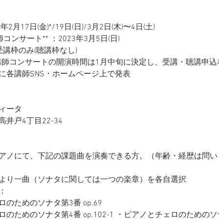
2月17日(金)*/19日(日)/3月2日(木)〜4日(土)
ンサート** ：2023年3月5日(日)
は受講枠のみ(聴講枠なし)
&講師コンサートの開演時間は1月中旬に決定し、受講・聴講申
に各講師SNS・ホームページ上で発表
ィータ
井戸4丁目22-34
アノにて、下記の課題曲を演奏できる方。（年齢・経歴は問い
より一曲（ソナタに関しては一つの楽章）を各自選択
：
のためのソナタ第3番 op.69 
のためのソナタ第4番 op.102-1 ・ピアノとチェロのためのソ